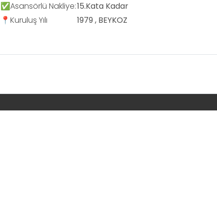
✅Asansörlü Nakliye:
15.Kata Kadar
📍Kuruluş Yılı
1979 , BEYKOZ
Sponsor Firmaları
Şehirler arası Nakliyat
Nakliyat Firmaları
Evden eve Nakliyat
Ofis Taşıma Firmaları